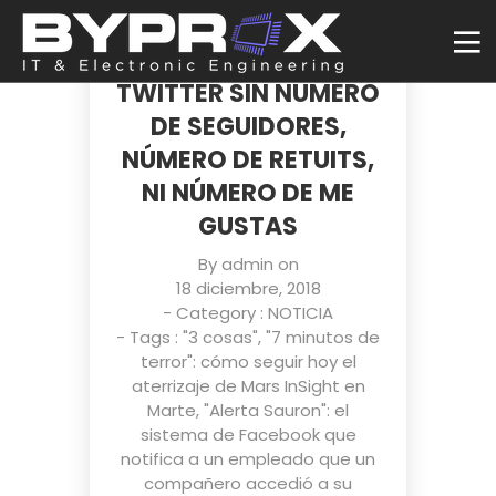
ESTA EXTENSIÓN
HACE REALIDAD UN
TWITTER SIN NÚMERO
DE SEGUIDORES,
NÚMERO DE RETUITS,
NI NÚMERO DE ME
GUSTAS
By
admin
on
18 diciembre, 2018
- Category :
NOTICIA
- Tags :
"3 cosas"
,
"7 minutos de
terror": cómo seguir hoy el
aterrizaje de Mars InSight en
Marte
,
"Alerta Sauron": el
sistema de Facebook que
notifica a un empleado que un
compañero accedió a su