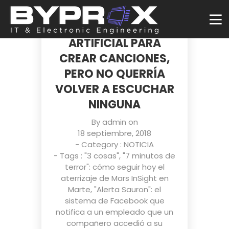
HE PROBADO UNA
INTELIGENCIA
ARTIFICIAL PARA
CREAR CANCIONES,
PERO NO QUERRÍA
VOLVER A ESCUCHAR
NINGUNA
By
admin
on
18 septiembre, 2018
- Category :
NOTICIA
- Tags :
"3 cosas"
,
"7 minutos de
terror": cómo seguir hoy el
aterrizaje de Mars InSight en
Marte
,
"Alerta Sauron": el
sistema de Facebook que
notifica a un empleado que un
compañero accedió a su