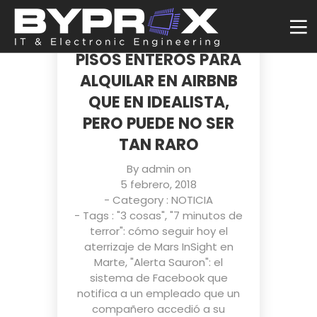
EN MADRID Y
BARCELONA HAY MÁS
PISOS ENTEROS PARA
ALQUILAR EN AIRBNB
QUE EN IDEALISTA,
PERO PUEDE NO SER
TAN RARO
By
admin
on
5 febrero, 2018
- Category :
NOTICIA
- Tags :
"3 cosas"
,
"7 minutos de
terror": cómo seguir hoy el
aterrizaje de Mars InSight en
Marte
,
"Alerta Sauron": el
sistema de Facebook que
notifica a un empleado que un
compañero accedió a su