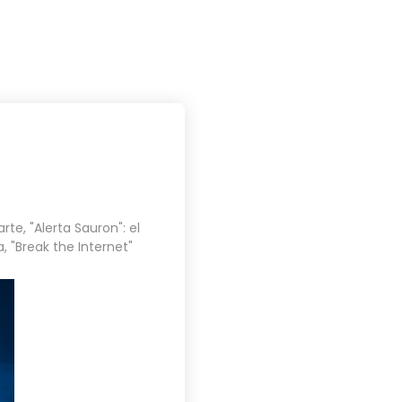
PROYECTOS
BLOG
CONTACTO
arte
,
"Alerta Sauron": el
a
,
"Break the Internet"