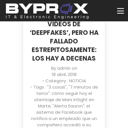
PORNHUB PROMETIÓ
ACABAR CON LOS
VÍDEOS DE
‘DEEPFAKES’, PERO HA
FALLADO
ESTREPITOSAMENTE:
LOS HAY A DECENAS
By
admin
on
18 abril, 2018
- Category :
NOTICIA
- Tags :
"3 cosas"
,
"7 minutos de
terror": cómo seguir hoy el
aterrizaje de Mars InSight en
Marte
,
"Alerta Sauron": el
sistema de Facebook que
notifica a un empleado que un
compañero accedió a su