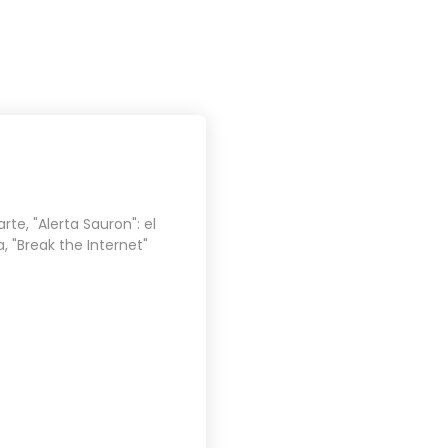
PROYECTOS
BLOG
CONTACTO
arte
,
"Alerta Sauron": el
a
,
"Break the Internet"