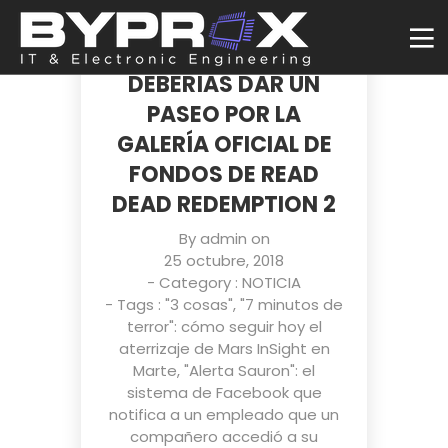
SI BUSCAS EL
WALLPAPER PERFECTO
DEBERÍAS DAR UN
PASEO POR LA
GALERÍA OFICIAL DE
FONDOS DE READ
DEAD REDEMPTION 2
By
admin
on
25 octubre, 2018
- Category :
NOTICIA
- Tags :
"3 cosas"
,
"7 minutos de
terror": cómo seguir hoy el
aterrizaje de Mars InSight en
Marte
,
"Alerta Sauron": el
sistema de Facebook que
notifica a un empleado que un
compañero accedió a su