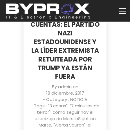
TWITTER INICIA LA
SUSPENSIÓN DE
CUENTAS: EL PARTIDO
NAZI
ESTADOUNIDENSE Y
LA LÍDER EXTREMISTA
RETUITEADA POR
TRUMP YA ESTÁN
FUERA
By
admin
on
18 diciembre, 2017
- Category :
NOTICIA
- Tags :
"3 cosas"
,
"7 minutos de
terror": cómo seguir hoy el
aterrizaje de Mars InSight en
Marte
,
"Alerta Sauron": el