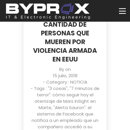
UN STREAMING DE
GTA V MUESTRA LA
CANTIDAD DE
PERSONAS QUE
MUEREN POR
VIOLENCIA ARMADA
EN EEUU
By on
15 julio, 2018
- Category :
NOTICIA
- Tags :
"3 cosas"
,
"7 minutos de
terror": cómo seguir hoy el
aterrizaje de Mars InSight en
Marte
,
"Alerta Sauron": el
sistema de Facebook que
notifica a un empleado que un
compañero accedió a su