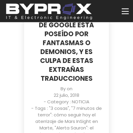
HAY GENTE QUE CREE
QUE EL TRADUCTOR
DE GOOGLE ESTÁ
POSEÍDO POR
FANTASMAS O
DEMONIOS, Y ES
CULPA DE ESTAS
EXTRAÑAS
TRADUCCIONES
By on
22 julio, 2018
- Category :
NOTICIA
- Tags :
"3 cosas"
,
"7 minutos de
terror": cómo seguir hoy el
aterrizaje de Mars InSight en
Marte
,
"Alerta Sauron": el