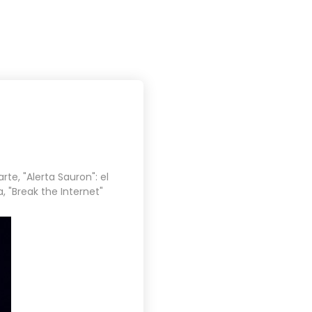
PROYECTOS
BLOG
CONTACTO
arte
,
"Alerta Sauron": el
a
,
"Break the Internet"