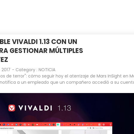
INICIO
EMPRESA
CLIENTES
BLE VIVALDI 1.13 CON UN
RA GESTIONAR MÚLTIPLES
VEZ
 2017
- Category :
NOTICIA
os de terror": cómo seguir hoy el aterrizaje de Mars InSight en M
notifica a un empleado que un compañero accedió a su cuent