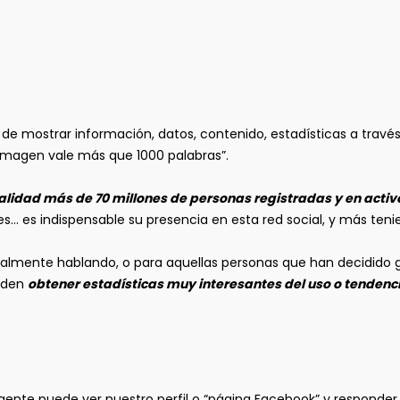
 de mostrar información, datos, contenido, estadísticas a través
imagen vale más que 1000 palabras”.
alidad más de 70 millones de personas registradas y en activ
ajes… es indispensable su presencia en esta red social, y más t
onalmente hablando, o para aquellas personas que han decidido ge
ueden
obtener estadísticas muy interesantes del uso o tendenci
 gente puede ver nuestro perfil o “página Facebook” y responde