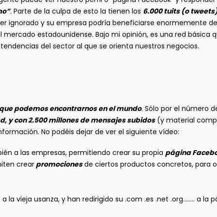
mo”
. Parte de la culpa de esto la tienen los
6.000 tuits (o tweet
 ser ignorado y su empresa podría beneficiarse enormemente de
el mercado estadounidense. Bajo mi opinión, es una red básica
endencias del sector al que se orienta nuestros negocios.
s que podemos encontrarnos en el mundo
. Sólo por el número d
ad, y con 2.500 millones de mensajes subidos
(y material comp
rmación. No podéis dejar de ver el siguiente vídeo:
mbién a las empresas, permitiendo crear su propia
página Faceb
iten crear
promociones
de ciertos productos concretos, para o
la vieja usanza, y han redirigido su .com .es .net .org…….. a l