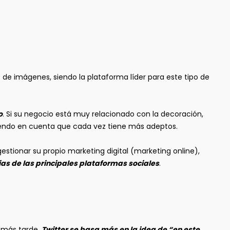
 de imágenes, siendo la plataforma líder para este tipo de
o
. Si su negocio está muy relacionado con la decoración,
eniendo en cuenta que cada vez tiene más adeptos.
stionar su propio marketing digital (marketing online),
as de las principales plataformas sociales
.
r más tarde,
Twitter se basa más en la idea de “en este