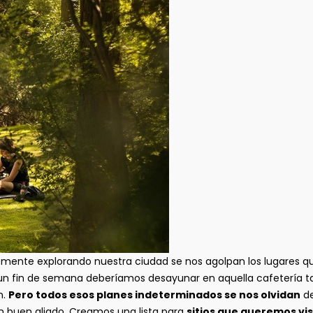
mente explorando nuestra ciudad se nos agolpan los lugares que
un fin de semana deberíamos desayunar en aquella cafetería t
n.
Pero todos esos planes indeterminados se nos olvidan
de
un buen aliado. Creamos una lista para
sitios que queremos vis