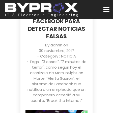
ESTOS SON LOS 10
CONSEJOS DE
FACEBOOK PARA
DETECTAR NOTICIAS
FALSAS
By
admin
on
30 noviembre, 2017
- Category :
NOTICIA
- Tags :
"3 cosas"
,
"7 minutos de
terror": cómo seguir hoy el
aterrizaje de Mars InSight en
Marte
,
"Alerta Sauron": el
sistema de Facebook que
notifica a un empleado que un
compañero accedió a su
cuenta
,
"Break the Internet"