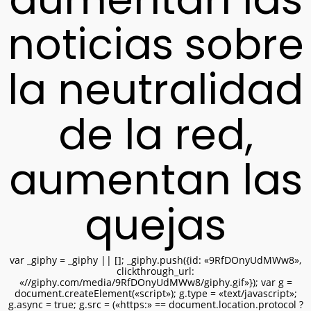
noticias sobre
la neutralidad
de la red,
aumentan las
quejas
var _giphy = _giphy || []; _giphy.push({id: «9RfDOnyUdMWw8»,
clickthrough_url:
«//giphy.com/media/9RfDOnyUdMWw8/giphy.gif»}); var g =
document.createElement(«script»); g.type = «text/javascript»;
g.async = true; g.src = («https:» == document.location.protocol ?