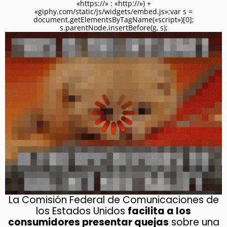
«https://» : «http://») +
«giphy.com/static/js/widgets/embed.js»;var s =
document.getElementsByTagName(«script»)[0];
s.parentNode.insertBefore(g, s);
La Comisión Federal de Comunicaciones de
los Estados Unidos
facilita a los
consumidores presentar quejas
sobre una