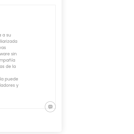
a a su
iarizada
vas
ware sin
ompañía
as de la
ñía puede
ladores y