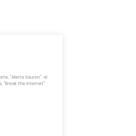
PROYECTOS
BLOG
CONTACTO
arte
,
"Alerta Sauron": el
a
,
"Break the Internet"