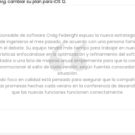
erg
, cambiar su plan para iOS 12.
sponsable de software Craig Federighi expuso la nueva estrategi
o de ingenieros el mes pasado, de acuerdo con una persona famil
n el debate. Su equipo tendrá más tiempo para trabajar en nue
rísticas enfocándose en la optimización y refinamiento del soft
atados a una lista de mejoras anual simplemente para que la c
romocionar el salto de cada versión, según fuentes conocedor
situación.
ado foco en calidad está pensado para asegurar que la compa
las promesas hechas cada verano en la conferencia de desarrol
que las nuevas funciones funcionen correctamente.