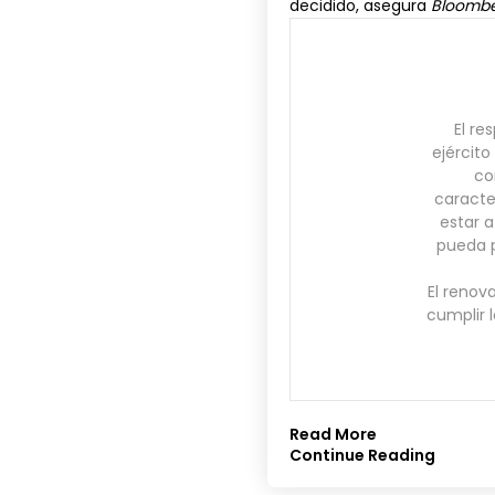
decidido,
asegura
Bloomb
El re
ejércit
co
caracte
estar 
pueda p
El renov
cumplir 
Read More
Continue Reading