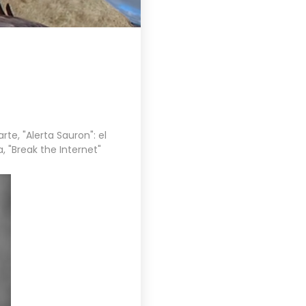
arte
,
"Alerta Sauron": el
a
,
"Break the Internet"