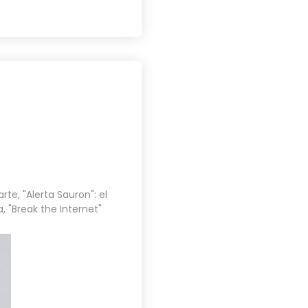
arte
,
"Alerta Sauron": el
a
,
"Break the Internet"