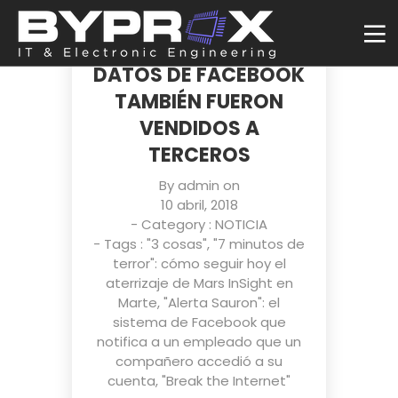
MARK ZUCKERBERG
ASEGURA QUE SUS
DATOS DE FACEBOOK
TAMBIÉN FUERON
VENDIDOS A
TERCEROS
By
admin
on
10 abril, 2018
- Category :
NOTICIA
- Tags :
"3 cosas"
,
"7 minutos de
terror": cómo seguir hoy el
aterrizaje de Mars InSight en
Marte
,
"Alerta Sauron": el
sistema de Facebook que
notifica a un empleado que un
compañero accedió a su
cuenta
,
"Break the Internet"