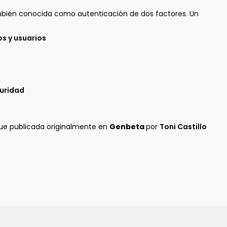
mbién conocida como autenticación de dos factores. Un
os y usuarios
guridad
ue publicada originalmente en
Genbeta
por
Toni Castillo