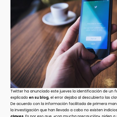
Twitter ha anunciado este jueves la identificación de un f
explicado
en su blog
, el error dejaba al descubierto las 
De acuerdo con la información facilitada de primera mano
la investigación que han llevado a cabo no existen indici
claves
. Es por eso que, «con mucha precaución», piden a