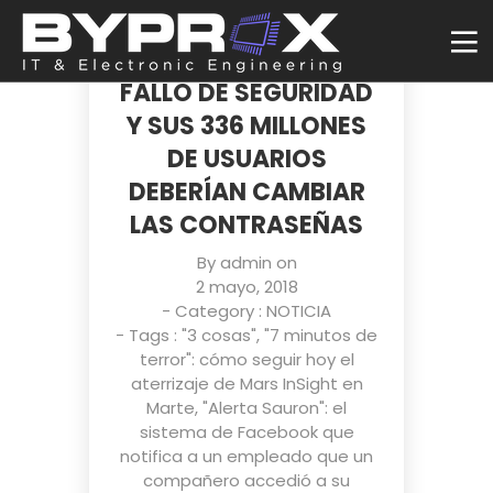
TWITTER HA
DESCUBIERTO UN
FALLO DE SEGURIDAD
Y SUS 336 MILLONES
DE USUARIOS
DEBERÍAN CAMBIAR
LAS CONTRASEÑAS
By
admin
on
2 mayo, 2018
- Category :
NOTICIA
- Tags :
"3 cosas"
,
"7 minutos de
terror": cómo seguir hoy el
aterrizaje de Mars InSight en
Marte
,
"Alerta Sauron": el
sistema de Facebook que
notifica a un empleado que un
compañero accedió a su