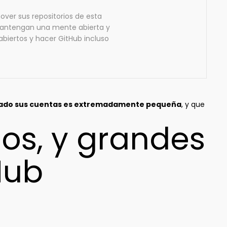
mover sus repositorios de esta
 mantengan una mente abierta y
iertos y hacer GitHub incluso
rrado sus cuentas es extremadamente pequeña
, y que
dos, y grandes
Hub