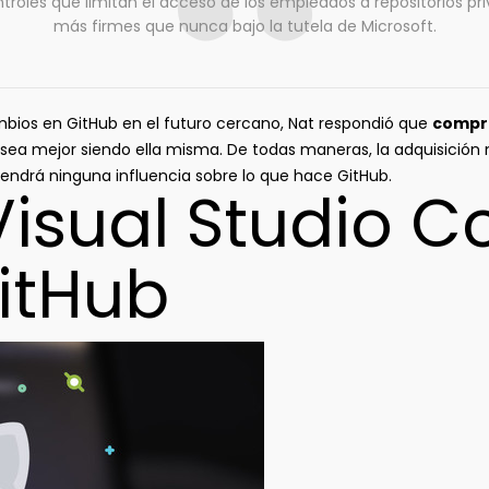
ntroles que limitan el acceso de los empleados a repositorios pr
más firmes que nunca bajo la tutela de Microsoft.
bios en GitHub en el futuro cercano, Nat respondió que
compra
 sea mejor siendo ella misma. De todas maneras, la adquisición 
ndrá ninguna influencia sobre lo que hace GitHub.
isual Studio C
itHub