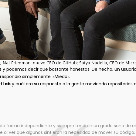
b; Nat Friedman, nuevo CEO de GitHub; Satya Nadella, CEO de Micro
s y podemos decir que bastante honestas. De hecho, un usuari
O respondió simplemente: «Miedo».
itLab
y cuál era su respuesta a la gente moviendo repositorios 
n de forma independiente y siempre tendrán un grado sano de e
te al ver que algunos sintieron la necesidad de mover su código