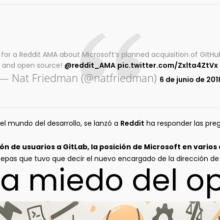
 for a Reddit AMA about Microsoft’s planned acquisition of GitHu
and open source!
@reddit_AMA
pic.twitter.com/Zxlta4ZtVx
— Nat Friedman (@natfriedman)
6 de junio de 201
l mundo del desarrollo, se lanzó a
Reddit
ha responder las pre
ión de usuarios a GitLab, la posición de Microsoft en vario
epas que tuvo que decir el nuevo encargado de la dirección de
nía miedo del o