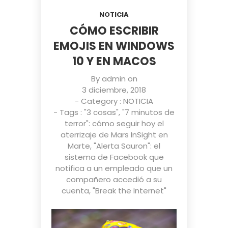
NOTICIA
CÓMO ESCRIBIR
EMOJIS EN WINDOWS
10 Y EN MACOS
By
admin
on
3 diciembre, 2018
- Category :
NOTICIA
- Tags :
"3 cosas"
,
"7 minutos de
terror": cómo seguir hoy el
aterrizaje de Mars InSight en
Marte
,
"Alerta Sauron": el
sistema de Facebook que
notifica a un empleado que un
compañero accedió a su
cuenta
,
"Break the Internet"