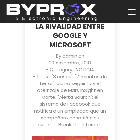
YOUTUBE ES SOLO LA
PUNTA DE LANZA DE
LA RIVALIDAD ENTRE
GOOGLE Y
MICROSOFT
By
admin
on
20 diciembre, 2018
- Category :
NOTICIA
- Tags :
"3 cosas"
,
"7 minutos de
terror": cómo seguir hoy el
aterrizaje de Mars InSight en
Marte
,
"Alerta Sauron": el
sistema de Facebook que
notifica a un empleado que un
compañero accedió a su
cuenta
,
"Break the Internet"