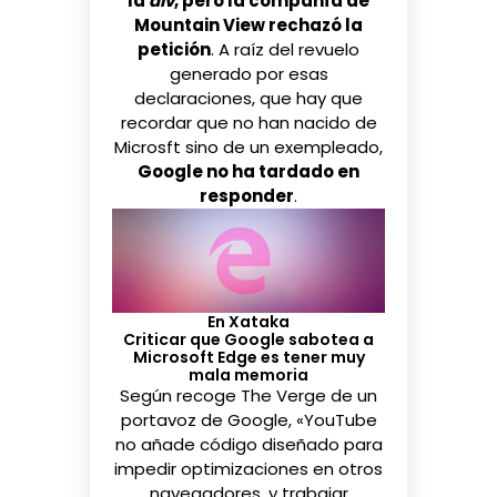
la
div
, pero la compañía de
Mountain View rechazó la
petición
. A raíz del revuelo
generado por esas
declaraciones, que hay que
recordar que no han nacido de
Microsft sino de un exempleado,
Google no ha tardado en
responder
.
En Xataka
Criticar que Google sabotea a
Microsoft Edge es tener muy
mala memoria
Según recoge
The Verge
de un
portavoz de Google, «YouTube
no añade código diseñado para
impedir optimizaciones en otros
navegadores, y trabajar