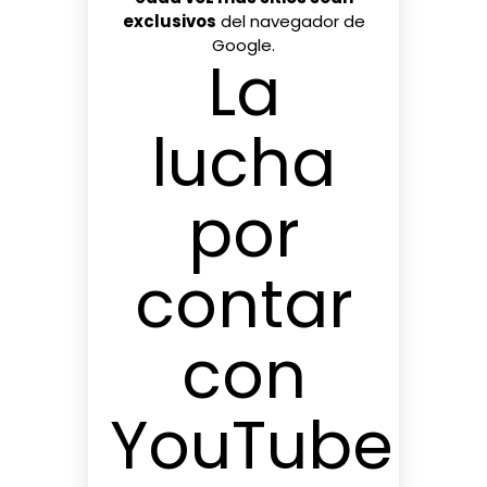
exclusivos
del navegador de
Google.
La
lucha
por
contar
con
YouTube