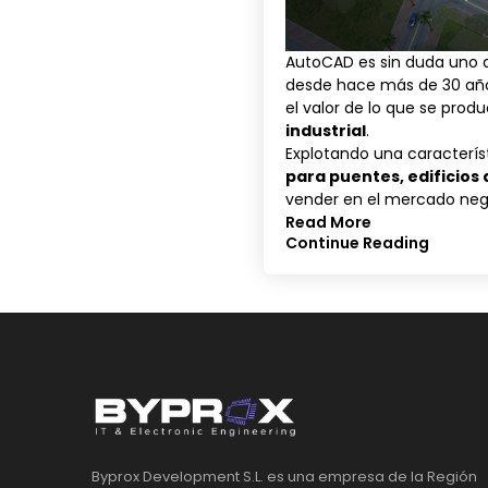
AutoCAD es sin duda uno 
desde hace más de 30 años
el valor de lo que se pro
industrial
.
Explotando una caracterís
para puentes, edificios 
vender en el mercado negr
Read More
Continue Reading
Byprox Development S.L. es una empresa de la Región