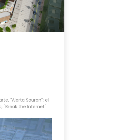
arte
,
"Alerta Sauron": el
a
,
"Break the Internet"