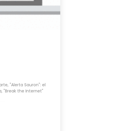
arte
,
"Alerta Sauron": el
a
,
"Break the Internet"