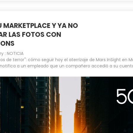
U MARKETPLACE Y YA NO
IAR LAS FOTOS CON
MONS
ry :
NOTICIA
os de terror": cómo seguir hoy el aterrizaje de Mars InSight en M
notifica a un empleado que un compañero accedió a su cuent