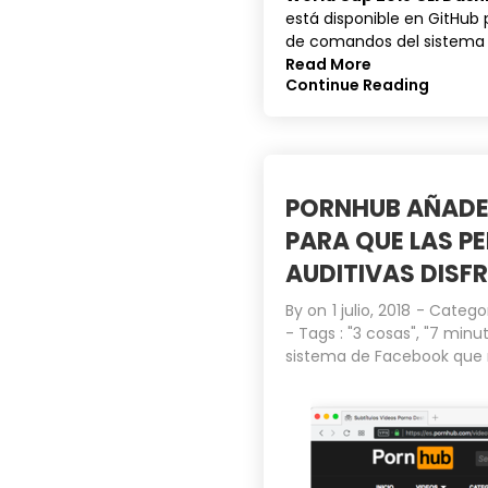
está disponible en
GitHub
p
de comandos del sistema y
Read More
Continue Reading
PORNHUB AÑADE
PARA QUE LAS P
AUDITIVAS DISF
By on
1 julio, 2018
- Catego
- Tags :
"3 cosas"
,
"7 minut
sistema de Facebook que 