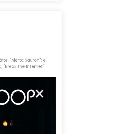
arte
,
"Alerta Sauron": el
a
,
"Break the Internet"