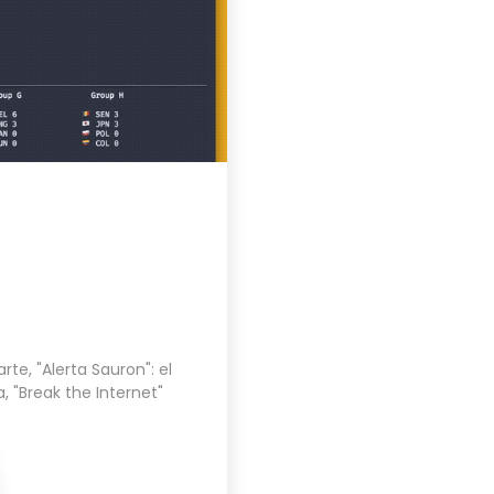
arte
,
"Alerta Sauron": el
a
,
"Break the Internet"