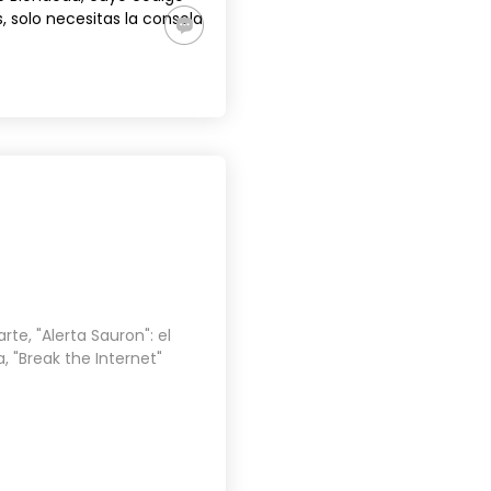
, solo necesitas la consola
arte
,
"Alerta Sauron": el
a
,
"Break the Internet"